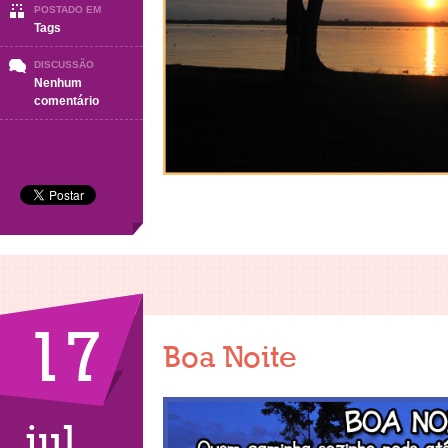
POSTADO EM
Tags
DISCUSSÃO
Nenhum
em
comentário
Boa
Noite
17
Boa Noite
jul