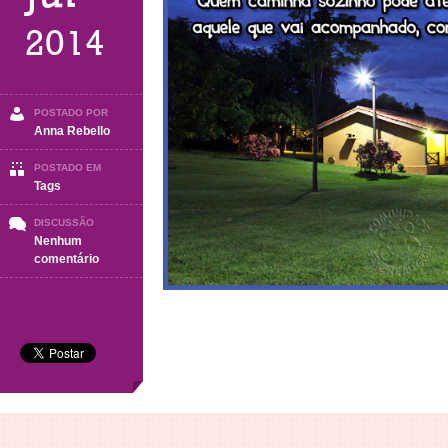
2014
POSTADO POR
Anna Rebello
POSTADO EM
Tags
DISCUSSÃO
Nenhum
em
comentário
Boa
Noite