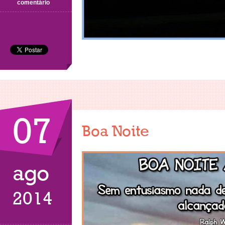
em
comentário
Boa
Noite
07
Boa Noite
ago
2014