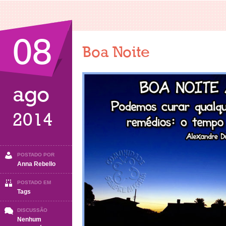
08
Boa Noite
ago
2014
POSTADO POR
Anna Rebello
POSTADO EM
Tags
DISCUSSÃO
Nenhum