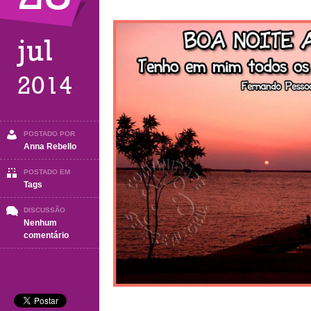
jul
2014
POSTADO POR
Anna Rebello
POSTADO EM
Tags
DISCUSSÃO
Nenhum
em
comentário
Boa
Noite