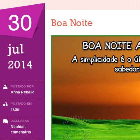
30
Boa Noite
jul
2014
POSTADO POR
Anna Rebello
POSTADO EM
Tags
DISCUSSÃO
Nenhum
em
comentário
Boa