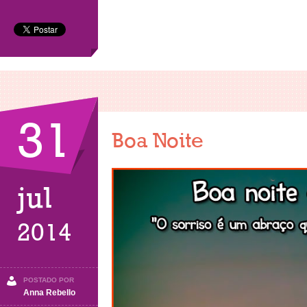
31
Boa Noite
jul
2014
POSTADO POR
Anna Rebello