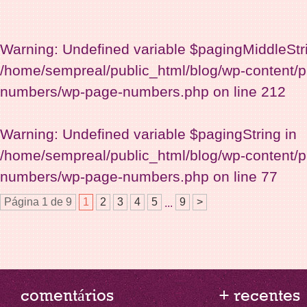
Warning
: Undefined variable $pagingMiddleStr
/home/sempreal/public_html/blog/wp-content/p
numbers/wp-page-numbers.php
on line
212
Warning
: Undefined variable $pagingString in
/home/sempreal/public_html/blog/wp-content/p
numbers/wp-page-numbers.php
on line
77
Página 1 de 9
1
2
3
4
5
9
>
...
comentários
+ recentes