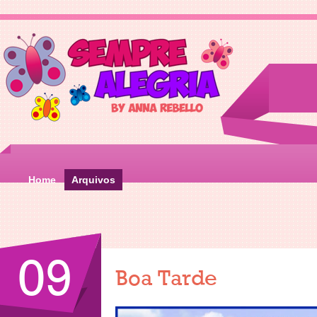
Home
Arquivos
09
Boa Tarde