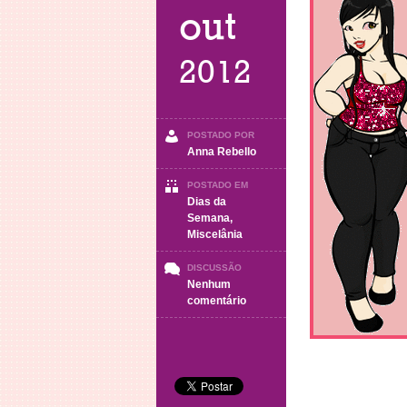
out
2012
POSTADO POR
Anna Rebello
POSTADO EM
Dias da
Semana
,
Miscelânia
DISCUSSÃO
Nenhum
em
comentário
Sábado