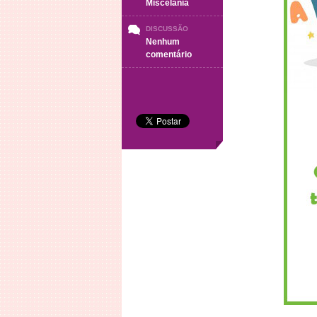
Miscelânia
DISCUSSÃO
Nenhum
em
comentário
Quinta-
Feira