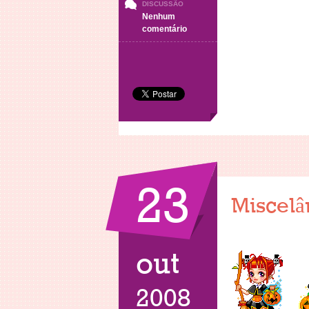
DISCUSSÃO
Nenhum
em
comentário
Miscelânia
–
Smileys
23
Miscelâ
out
2008