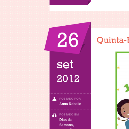
26
Quinta-
set
2012
POSTADO POR
Anna Rebello
POSTADO EM
Dias da
Semana
,