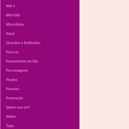
Mid´s
Mini Gifs
Miscelânia
Natal
Orações e Reflexões
Páscoa
Pensamento do Dia
Personagens
Piadas
Poesias
Promoção
Quem sou eu?
Slides
Tags