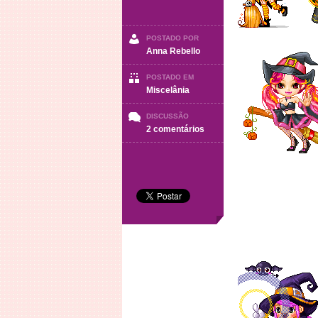
POSTADO POR
Anna Rebello
POSTADO EM
Miscelânia
DISCUSSÃO
em
2 comentários
Miscelânia
(
Especial
halloween)