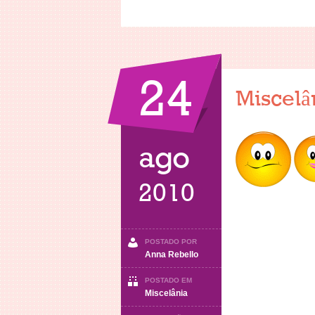
24
Miscelâ
ago
2010
POSTADO POR
Anna Rebello
POSTADO EM
Miscelânia