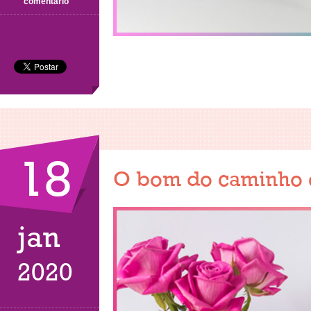
em
comentário
O
amor
sempre
me
acompanha
18
O bom do caminho é
jan
2020