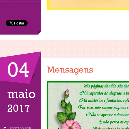
O
que
verdadeiramente
somos
04
Mensagens
maio
2017
POSTADO POR