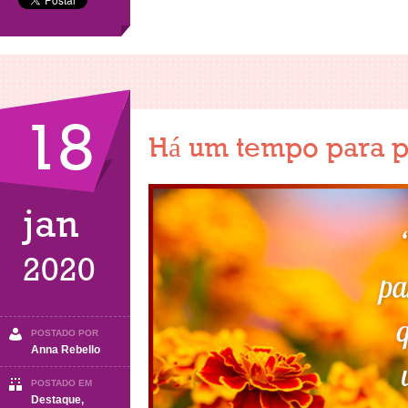
uma
porção
de
deserto
18
Há um tempo para p
jan
2020
POSTADO POR
Anna Rebello
POSTADO EM
Destaque
,