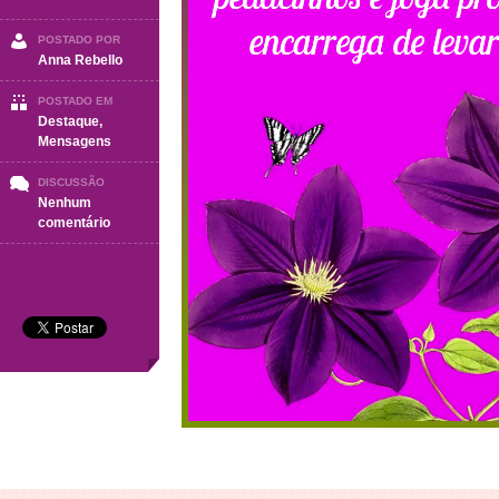
POSTADO POR
Anna Rebello
POSTADO EM
Destaque
,
Mensagens
DISCUSSÃO
Nenhum
em
comentário
A
alegria
é
contagiante