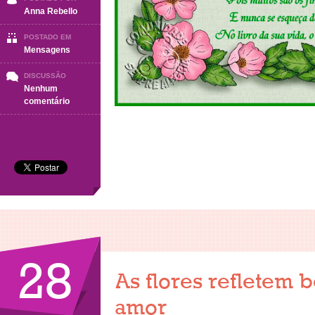
Anna Rebello
POSTADO EM
Mensagens
DISCUSSÃO
Nenhum
em
comentário
Mensagens
28
As flores refletem 
amor