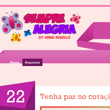
Home
Arquivos
22
Tenha paz no coraç