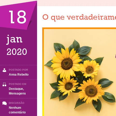
18
O que verdadeiram
jan
2020
POSTADO POR
Anna Rebello
POSTADO EM
Destaque
,
Mensagens
DISCUSSÃO
Nenhum
em
comentário