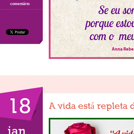
em
comentário
Se
eu
sorrir
18
A vida está repleta 
jan