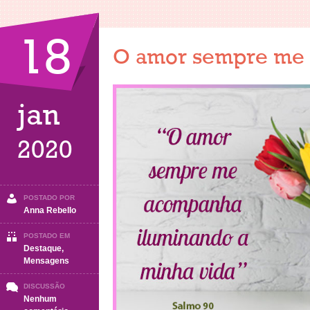
18
O amor sempre me
jan
2020
POSTADO POR
Anna Rebello
POSTADO EM
Destaque
,
Mensagens
DISCUSSÃO
Nenhum