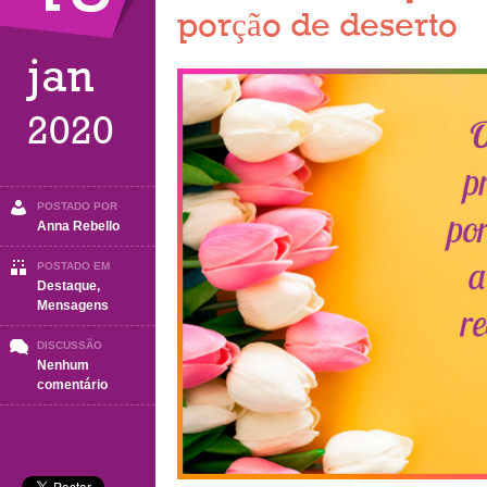
porção de deserto
jan
2020
POSTADO POR
Anna Rebello
POSTADO EM
Destaque
,
Mensagens
DISCUSSÃO
Nenhum
em
comentário
O
ser
humano
precisa
de