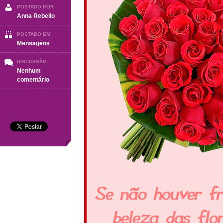
POSTADO POR
Anna Rebello
POSTADO EM
Mensagens
DISCUSSÃO
Nenhum
em
comentário
Se
não
houver
frutos,
valeu
a
beleza
das
flores