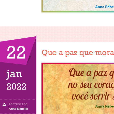
22
Que a paz que mora
jan
2022
POSTADO POR
Anna Rebello