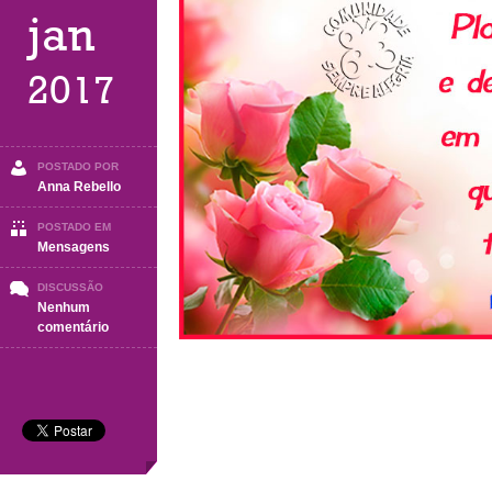
jan
2017
POSTADO POR
Anna Rebello
POSTADO EM
Mensagens
DISCUSSÃO
Nenhum
em
comentário
Plante
seu
jardim