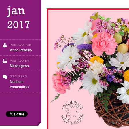
jan
2017
POSTADO POR
Anna Rebello
POSTADO EM
Mensagens
DISCUSSÃO
Nenhum
em
comentário
As
flores
refletem
bem
o
que
é
o