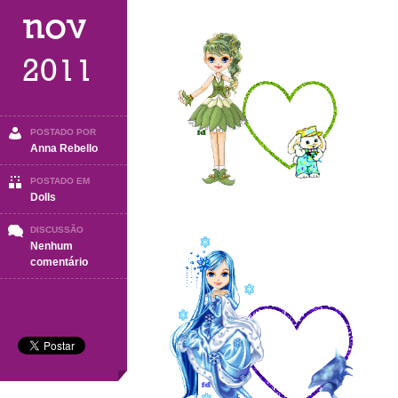
nov
2011
POSTADO POR
Anna Rebello
POSTADO EM
Dolls
DISCUSSÃO
Nenhum
em
comentário
Dolls
–
4