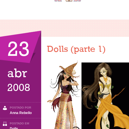
23
Dolls (parte 1)
abr
2008
POSTADO POR
Anna Rebello
POSTADO EM
Dolls