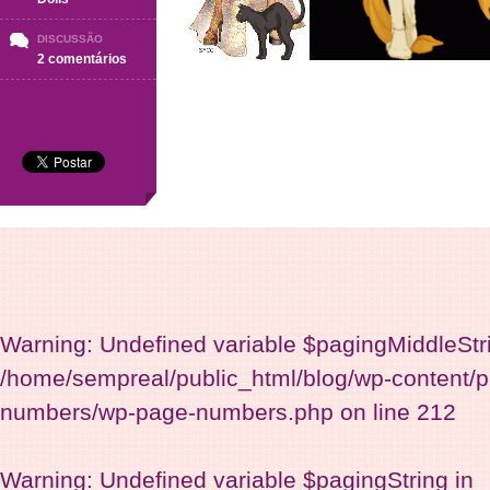
DISCUSSÃO
em
2 comentários
Dolls
(parte
1)
Warning
: Undefined variable $pagingMiddleStr
/home/sempreal/public_html/blog/wp-content/p
numbers/wp-page-numbers.php
on line
212
Warning
: Undefined variable $pagingString in