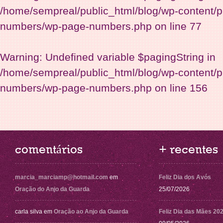
/home/sempreal/public_html/blog/wp-content/p
numbers/wp-page-numbers.php
on line
77
Warning
: Undefined variable $pagingString in
/home/sempreal/public_html/blog/wp-content/p
numbers/wp-page-numbers.php
on line
156
comentários
+ recentes
marcia_marciamp@hotmail.com
em
Feliz Dia dos Avós
Oração do Anjo da Guarda
25/07/2026
carla silva
em
Oração ao Anjo da Guarda
Feliz Dia das Mães 20