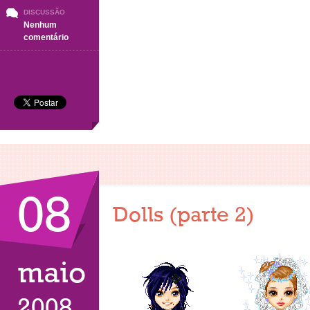
DISCUSSÃO
Nenhum
em
comentário
Dolls
(Parte
3)
08
Dolls (parte 2)
maio
2008