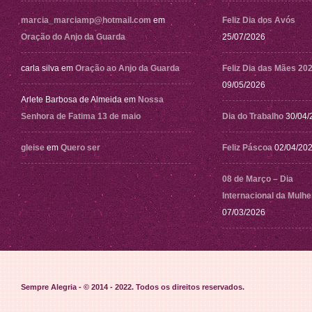
marcia_marciamp@hotmail.com
em
Feliz Dia dos Avós
Oração do Anjo da Guarda
25/07/2026
carla silva
em
Oração ao Anjo da Guarda
Feliz Dia das Mães 20
09/05/2026
Arlete Barbosa de Almeida
em
Nossa
Senhora de Fatima 13 de maio
Dia do Trabalho
30/04/
gleise
em
Quero ser
Feliz Páscoa
02/04/20
08 de Março – Dia
Internacional da Mulhe
07/03/2026
Sempre Alegria - © 2014 - 2022
. Todos os direitos reservados.