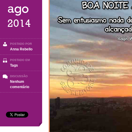
ago
2014
POSTADO POR
Anna Rebello
POSTADO EM
Tags
DISCUSSÃO
Nenhum
em
comentário
Boa
Noite