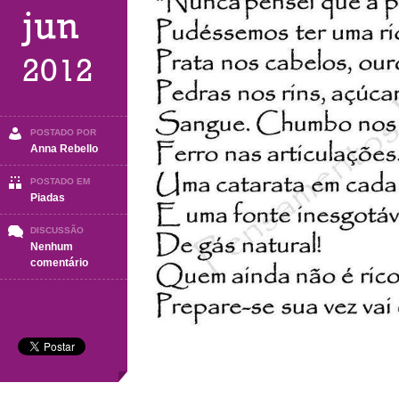
jun
2012
POSTADO POR
Anna Rebello
POSTADO EM
Piadas
DISCUSSÃO
Nenhum
em
comentário
As
lindas
velhotas