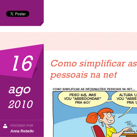
amor
16
Como simplificar as
pessoais na net
ago
2010
POSTADO POR
Anna Rebello