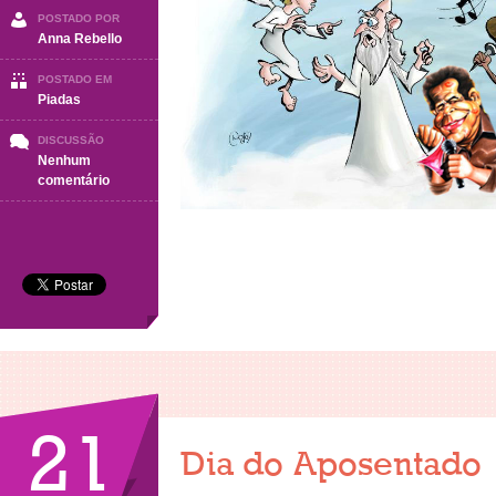
POSTADO POR
Anna Rebello
POSTADO EM
Piadas
DISCUSSÃO
Nenhum
em
comentário
Piadas
21
Dia do Aposentado