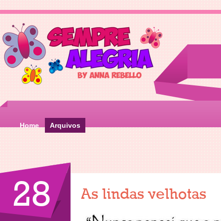
Home
Arquivos
28
As lindas velhotas