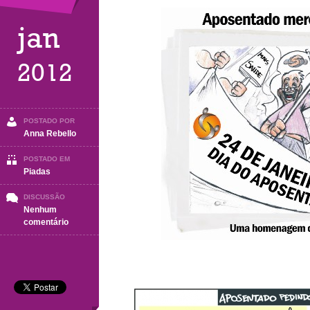
jan
2012
POSTADO POR
Anna Rebello
POSTADO EM
Piadas
DISCUSSÃO
Nenhum
em
comentário
Dia
do
Aposentado