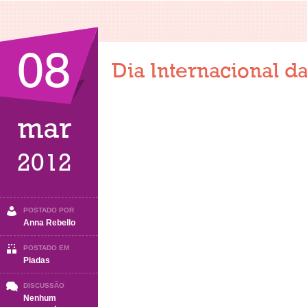
08
Dia Internacional d
mar
2012
POSTADO POR
Anna Rebello
POSTADO EM
Piadas
DISCUSSÃO
Nenhum