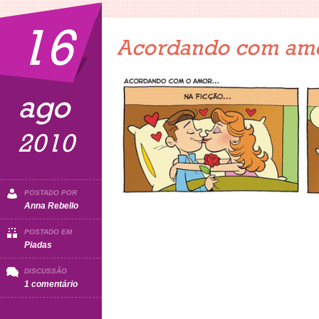
16
Acordando com am
ago
2010
POSTADO POR
Anna Rebello
POSTADO EM
Piadas
DISCUSSÃO
em
1 comentário
Acordando
com