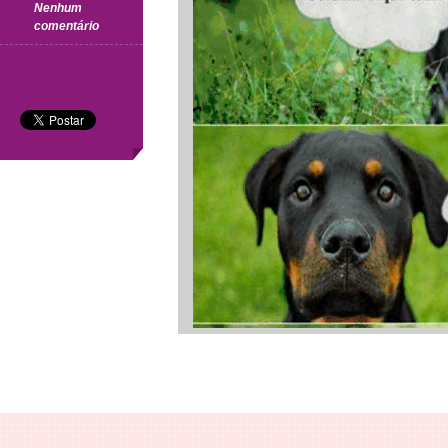
Nenhum
em
comentário
Mais
uma……