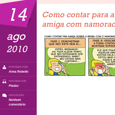
14
Como contar para a
amiga com namora
ago
2010
POSTADO POR
Anna Rebello
POSTADO EM
Piadas
DISCUSSÃO
Nenhum
em
comentário
Como
contar