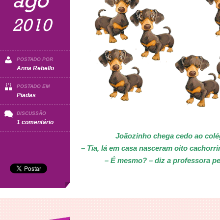
ago
2010
POSTADO POR
Anna Rebello
POSTADO EM
Piadas
DISCUSSÃO
em
1 comentário
Eta
Joãozinho chega cedo ao colég
Joãozinho!
– Tia, lá em casa nasceram oito cachorri
– É mesmo? – diz a professora pe