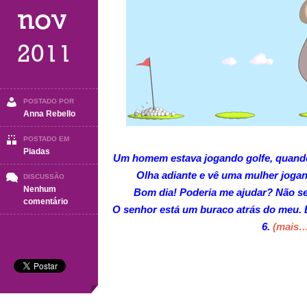
nov
2011
POSTADO POR
Anna Rebello
POSTADO EM
Piadas
Um homem estava jogando golfe, quando
Olha adiante e vê uma mulher joga
DISCUSSÃO
Nenhum
Bom dia! Poderia me ajudar? Não s
em
comentário
O senhor está um buraco atrás do meu. 
GOLF
6.
(mais…