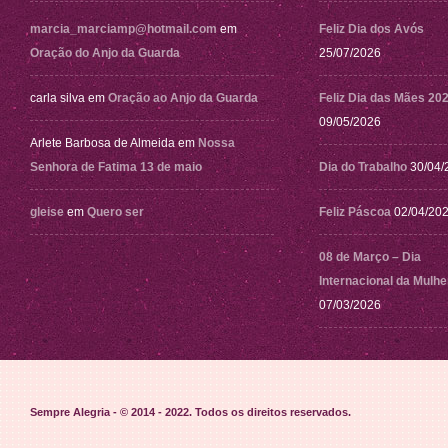
marcia_marciamp@hotmail.com
em
Feliz Dia dos Avós
Oração do Anjo da Guarda
25/07/2026
carla silva
em
Oração ao Anjo da Guarda
Feliz Dia das Mães 20
09/05/2026
Arlete Barbosa de Almeida
em
Nossa
Senhora de Fatima 13 de maio
Dia do Trabalho
30/04/
gleise
em
Quero ser
Feliz Páscoa
02/04/20
08 de Março – Dia
Internacional da Mulhe
07/03/2026
Sempre Alegria - © 2014 - 2022
. Todos os direitos reservados.