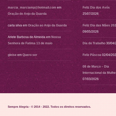
marcia_marciamp@hotmail.com
em
Feliz Dia dos Avós
Oração do Anjo da Guarda
25/07/2026
carla silva
em
Oração ao Anjo da Guarda
Feliz Dia das Mães 20
09/05/2026
Arlete Barbosa de Almeida
em
Nossa
Senhora de Fatima 13 de maio
Dia do Trabalho
30/04/
gleise
em
Quero ser
Feliz Páscoa
02/04/20
08 de Março – Dia
Internacional da Mulhe
07/03/2026
Sempre Alegria - © 2014 - 2022
. Todos os direitos reservados.