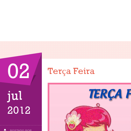
02
Terça Feira
jul
2012
POSTADO POR