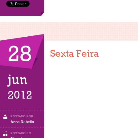
28
Sexta Feira
jun
2012
POSTADO POR
Anna Rebello
POSTADO EM