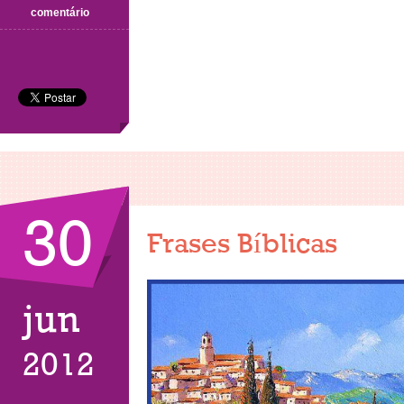
em
comentário
Julho
2012
30
Frases Bíblicas
jun
2012