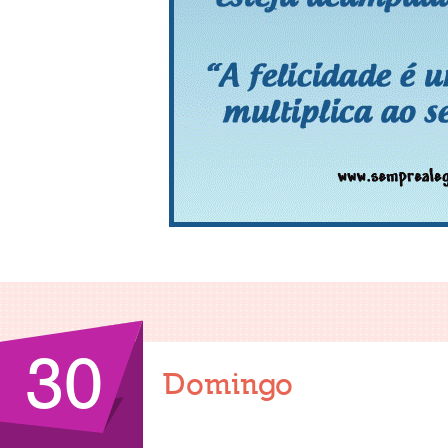
30
Domingo