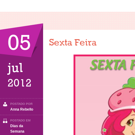
05
Sexta Feira
jul
2012
POSTADO POR
Anna Rebello
POSTADO EM
Dias da
Semana