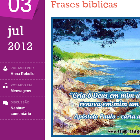
03
Frases biblicas
jul
2012
POSTADO POR
Anna Rebello
POSTADO EM
Mensagens
DISCUSSÃO
Nenhum
em
comentário
Frases
biblicas