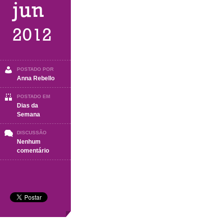
jun
2012
POSTADO POR
Anna Rebello
POSTADO EM
Dias da
Semana
DISCUSSÃO
Nenhum
em
comentário
Domingo