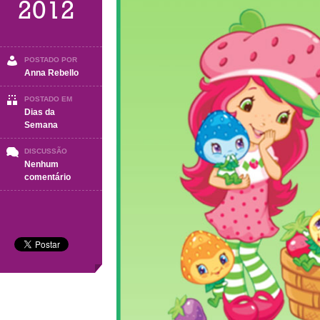
2012
POSTADO POR
Anna Rebello
POSTADO EM
Dias da
Semana
DISCUSSÃO
Nenhum
em
comentário
Domingo