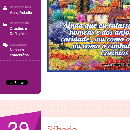
POSTADO POR
Anna Rebello
POSTADO EM
Orações e
Reflexões
DISCUSSÃO
Nenhum
em
comentário
Frases
Bíblicas
Sábado