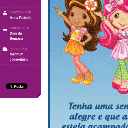
POSTADO POR
Anna Rebello
POSTADO EM
Dias da
Semana
DISCUSSÃO
Nenhum
em
comentário
Segunda
Feira