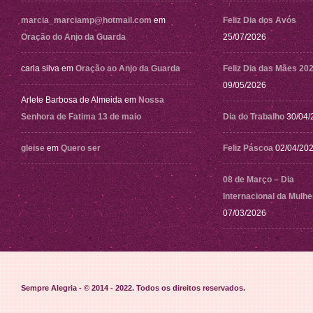
marcia_marciamp@hotmail.com
em
Feliz Dia dos Avós
Oração do Anjo da Guarda
25/07/2026
carla silva
em
Oração ao Anjo da Guarda
Feliz Dia das Mães 20
09/05/2026
Arlete Barbosa de Almeida
em
Nossa
Senhora de Fatima 13 de maio
Dia do Trabalho
30/04/
gleise
em
Quero ser
Feliz Páscoa
02/04/20
08 de Março – Dia
Internacional da Mulhe
07/03/2026
Sempre Alegria - © 2014 - 2022
. Todos os direitos reservados.