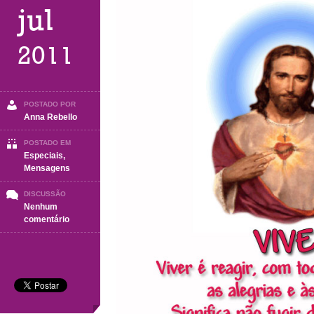
jul
2011
POSTADO POR
Anna Rebello
POSTADO EM
Especiais
,
Mensagens
DISCUSSÃO
Nenhum
em
comentário
VIVER