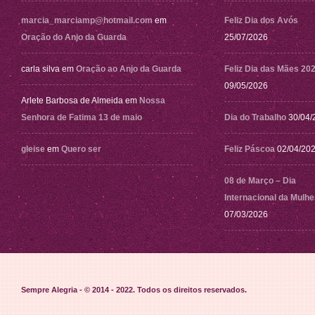
marcia_marciamp@hotmail.com
em
Feliz Dia dos Avós
Oração do Anjo da Guarda
25/07/2026
carla silva
em
Oração ao Anjo da Guarda
Feliz Dia das Mães 20
09/05/2026
Arlete Barbosa de Almeida
em
Nossa
Senhora de Fatima 13 de maio
Dia do Trabalho
30/04/
gleise
em
Quero ser
Feliz Páscoa
02/04/20
08 de Março – Dia
Internacional da Mulhe
07/03/2026
Sempre Alegria - © 2014 - 2022
. Todos os direitos reservados.