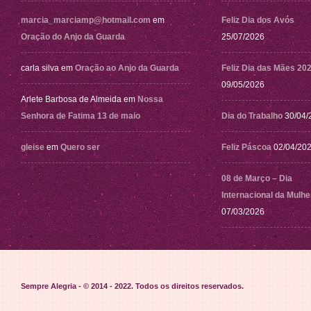
marcia_marciamp@hotmail.com
em
Feliz Dia dos Avós
Oração do Anjo da Guarda
25/07/2026
carla silva
em
Oração ao Anjo da Guarda
Feliz Dia das Mães 20
09/05/2026
Arlete Barbosa de Almeida
em
Nossa
Senhora de Fatima 13 de maio
Dia do Trabalho
30/04/
gleise
em
Quero ser
Feliz Páscoa
02/04/20
08 de Março – Dia
Internacional da Mulhe
07/03/2026
Sempre Alegria - © 2014 - 2022
. Todos os direitos reservados.