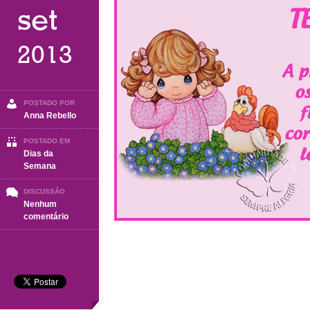
set
2013
POSTADO POR
Anna Rebello
POSTADO EM
Dias da
Semana
DISCUSSÃO
Nenhum
em
comentário
Terça-
Feira