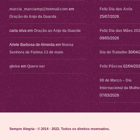
marcia_marciamp@hotmail.com
em
Feliz Dia dos Avós
Oração do Anjo da Guarda
25/07/2026
carla silva
em
Oração ao Anjo da Guarda
Feliz Dia das Mães 20
09/05/2026
Arlete Barbosa de Almeida
em
Nossa
Senhora de Fatima 13 de maio
Dia do Trabalho
30/04/
gleise
em
Quero ser
Feliz Páscoa
02/04/20
08 de Março – Dia
Internacional da Mulhe
07/03/2026
Sempre Alegria - © 2014 - 2022
. Todos os direitos reservados.