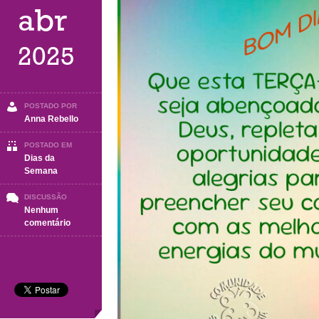
abr
2025
POSTADO POR
Anna Rebello
POSTADO EM
Dias da
Semana
DISCUSSÃO
Nenhum
em
comentário
TERÇA-
FEIRA