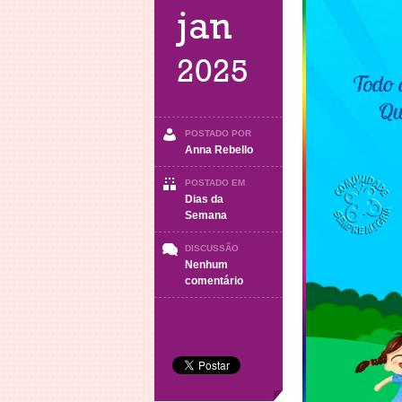
jan
2025
POSTADO POR
Anna Rebello
POSTADO EM
Dias da
Semana
DISCUSSÃO
Nenhum
em
comentário
TERÇA-
FEIRA