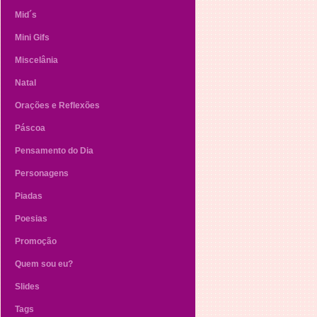
Mid´s
Mini Gifs
Miscelânia
Natal
Orações e Reflexões
Páscoa
Pensamento do Dia
Personagens
Piadas
Poesias
Promoção
Quem sou eu?
Slides
Tags