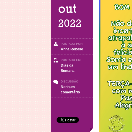
out
2022
POSTADO POR
Anna Rebello
POSTADO EM
Dias da
Semana
DISCUSSÃO
Nenhum
em
comentário
TERÇA-
FEIRA