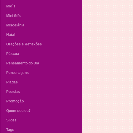
Mid´s
Mini Gifs
Miscelânia
Natal
Orações e Reflexões
Páscoa
Pensamento do Dia
Personagens
Piadas
Poesias
Promoção
Quem sou eu?
Slides
Tags