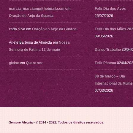
marcia_marciamp@hotmail.com
em
Feliz Dia dos Avós
Oração do Anjo da Guarda
25/07/2026
carla silva
em
Oração ao Anjo da Guarda
Feliz Dia das Mães 20
09/05/2026
Arlete Barbosa de Almeida
em
Nossa
Senhora de Fatima 13 de maio
Dia do Trabalho
30/04/
gleise
em
Quero ser
Feliz Páscoa
02/04/20
08 de Março – Dia
Internacional da Mulhe
07/03/2026
Sempre Alegria - © 2014 - 2022
. Todos os direitos reservados.