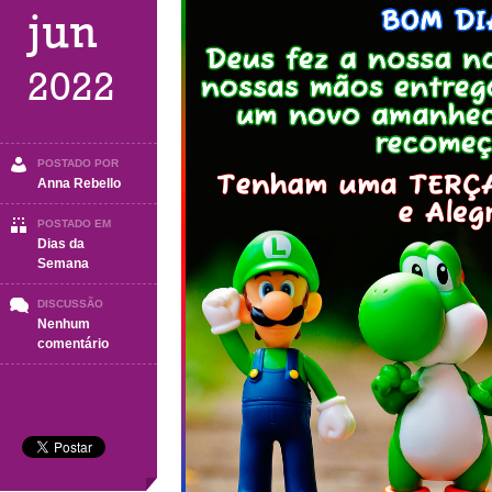
jun
2022
POSTADO POR
Anna Rebello
POSTADO EM
Dias da
Semana
DISCUSSÃO
Nenhum
em
comentário
TERÇA-
FEIRA