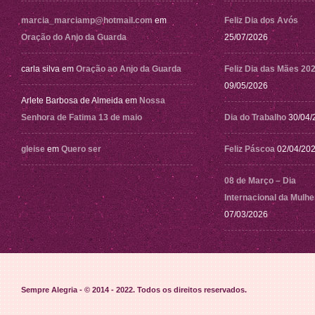
marcia_marciamp@hotmail.com
em
Feliz Dia dos Avós
Oração do Anjo da Guarda
25/07/2026
carla silva
em
Oração ao Anjo da Guarda
Feliz Dia das Mães 20
09/05/2026
Arlete Barbosa de Almeida
em
Nossa
Senhora de Fatima 13 de maio
Dia do Trabalho
30/04/
gleise
em
Quero ser
Feliz Páscoa
02/04/20
08 de Março – Dia
Internacional da Mulhe
07/03/2026
Sempre Alegria - © 2014 - 2022
. Todos os direitos reservados.