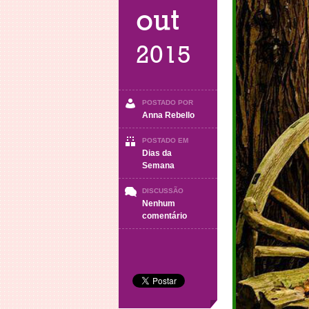
out
2015
POSTADO POR
Anna Rebello
POSTADO EM
Dias da
Semana
DISCUSSÃO
Nenhum
em
comentário
Terça-
Feira