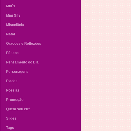
Mid´s
Mini Gifs
Miscelânia
Natal
Orações e Reflexões
Páscoa
Pensamento do Dia
Personagens
Piadas
Poesias
Promoção
Quem sou eu?
Slides
Tags