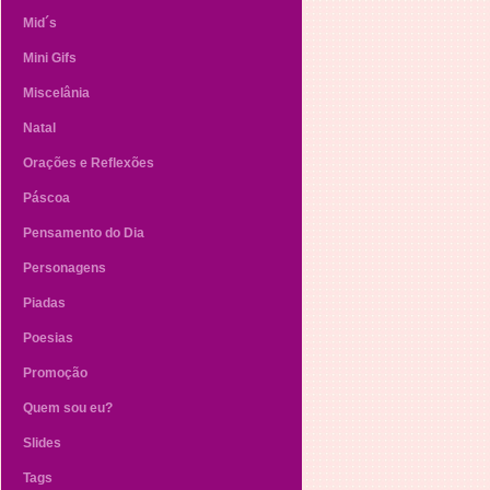
Mid´s
Mini Gifs
Miscelânia
Natal
Orações e Reflexões
Páscoa
Pensamento do Dia
Personagens
Piadas
Poesias
Promoção
Quem sou eu?
Slides
Tags