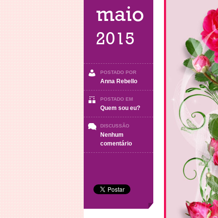
maio
2015
POSTADO POR
Anna Rebello
POSTADO EM
Quem sou eu?
DISCUSSÃO
Nenhum
em
comentário
Terça-
Feira