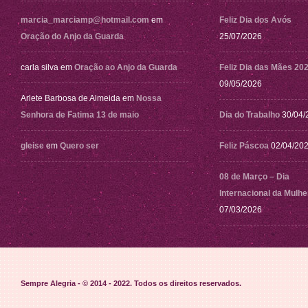
marcia_marciamp@hotmail.com
em
Feliz Dia dos Avós
Oração do Anjo da Guarda
25/07/2026
carla silva
em
Oração ao Anjo da Guarda
Feliz Dia das Mães 20
09/05/2026
Arlete Barbosa de Almeida
em
Nossa
Senhora de Fatima 13 de maio
Dia do Trabalho
30/04/
gleise
em
Quero ser
Feliz Páscoa
02/04/20
08 de Março – Dia
Internacional da Mulhe
07/03/2026
Sempre Alegria - © 2014 - 2022
. Todos os direitos reservados.