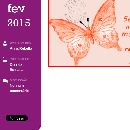
fev
2015
POSTADO POR
Anna Rebello
POSTADO EM
Dias da
Semana
DISCUSSÃO
Nenhum
em
comentário
Terça-
Feira