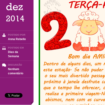
dez
2014
POSTADO POR
Anna Rebello
POSTADO EM
Dias da
Semana
DISCUSSÃO
Nenhum
em
comentário
Terça-
Feira