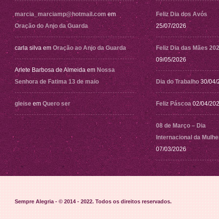
marcia_marciamp@hotmail.com
em
Feliz Dia dos Avós
Oração do Anjo da Guarda
25/07/2026
carla silva
em
Oração ao Anjo da Guarda
Feliz Dia das Mães 20
09/05/2026
Arlete Barbosa de Almeida
em
Nossa
Senhora de Fatima 13 de maio
Dia do Trabalho
30/04/
gleise
em
Quero ser
Feliz Páscoa
02/04/20
08 de Março – Dia
Internacional da Mulhe
07/03/2026
Sempre Alegria - © 2014 - 2022
. Todos os direitos reservados.