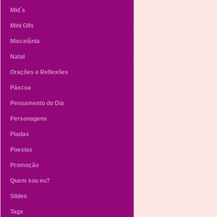
Mid´s
Mini Gifs
Miscelânia
Natal
Orações e Reflexões
Páscoa
Pensamento do Dia
Personagens
Piadas
Poesias
Promoção
Quem sou eu?
Slides
Tags