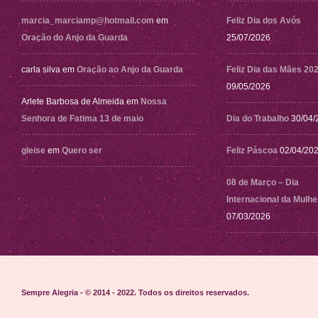
marcia_marciamp@hotmail.com
em
Feliz Dia dos Avós
Oração do Anjo da Guarda
25/07/2026
carla silva
em
Oração ao Anjo da Guarda
Feliz Dia das Mães 20
09/05/2026
Arlete Barbosa de Almeida
em
Nossa
Senhora de Fatima 13 de maio
Dia do Trabalho
30/04/
gleise
em
Quero ser
Feliz Páscoa
02/04/20
08 de Março – Dia
Internacional da Mulhe
07/03/2026
Sempre Alegria - © 2014 - 2022
. Todos os direitos reservados.