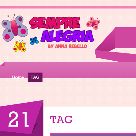
Home
TAG
21
TAG