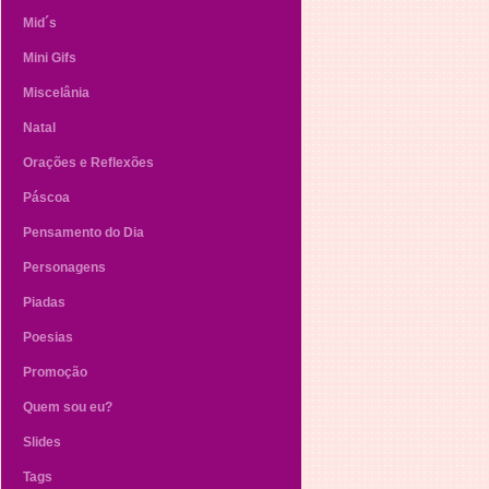
Mid´s
Mini Gifs
Miscelânia
Natal
Orações e Reflexões
Páscoa
Pensamento do Dia
Personagens
Piadas
Poesias
Promoção
Quem sou eu?
Slides
Tags