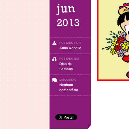
jun
2013
POSTADO POR
Anna Rebello
POSTADO EM
Dias da
Semana
DISCUSSÃO
Nenhum
em
comentário
Sexta-
Feira