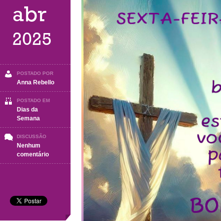
abr
2025
POSTADO POR
Anna Rebello
POSTADO EM
Dias da
Semana
DISCUSSÃO
Nenhum
em
comentário
SEXTA-
FEIRA