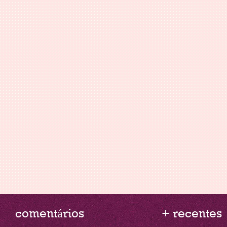
comentários
+ recentes