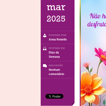
mar
2025
POSTADO POR
Anna Rebello
POSTADO EM
Dias da
Semana
DISCUSSÃO
Nenhum
em
comentário
SEXTA-
FEIRA