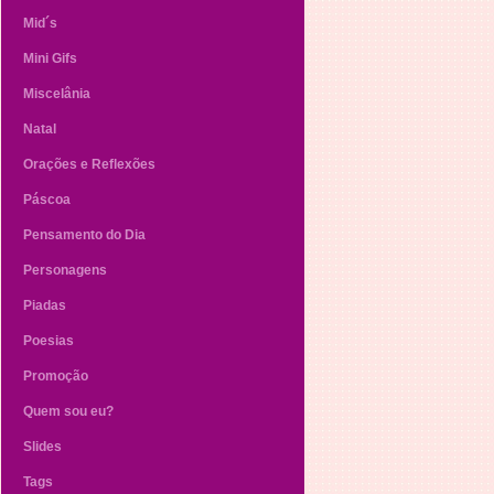
Mid´s
Mini Gifs
Miscelânia
Natal
Orações e Reflexões
Páscoa
Pensamento do Dia
Personagens
Piadas
Poesias
Promoção
Quem sou eu?
Slides
Tags