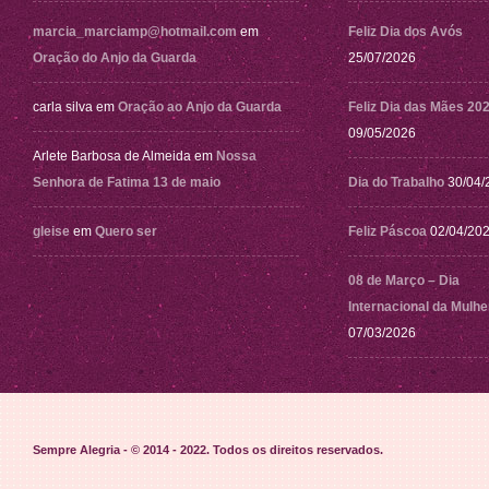
marcia_marciamp@hotmail.com
em
Feliz Dia dos Avós
Oração do Anjo da Guarda
25/07/2026
carla silva
em
Oração ao Anjo da Guarda
Feliz Dia das Mães 20
09/05/2026
Arlete Barbosa de Almeida
em
Nossa
Senhora de Fatima 13 de maio
Dia do Trabalho
30/04/
gleise
em
Quero ser
Feliz Páscoa
02/04/20
08 de Março – Dia
Internacional da Mulhe
07/03/2026
Sempre Alegria - © 2014 - 2022
. Todos os direitos reservados.