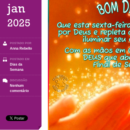
jan
2025
POSTADO POR
Anna Rebello
POSTADO EM
Dias da
Semana
DISCUSSÃO
Nenhum
em
comentário
SEXTA-
FEIRA