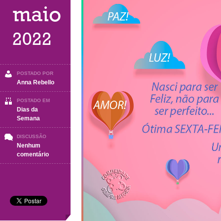
maio
2022
POSTADO POR
Anna Rebello
POSTADO EM
Dias da
Semana
DISCUSSÃO
Nenhum
em
comentário
SEXTA-
FEIRA