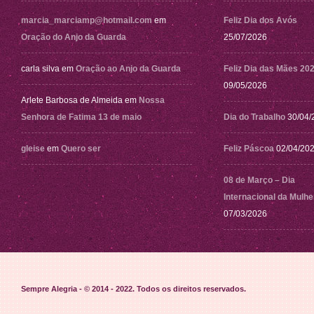
marcia_marciamp@hotmail.com
em
Feliz Dia dos Avós
Oração do Anjo da Guarda
25/07/2026
carla silva
em
Oração ao Anjo da Guarda
Feliz Dia das Mães 20
09/05/2026
Arlete Barbosa de Almeida
em
Nossa
Senhora de Fatima 13 de maio
Dia do Trabalho
30/04/
gleise
em
Quero ser
Feliz Páscoa
02/04/20
08 de Março – Dia
Internacional da Mulhe
07/03/2026
Sempre Alegria - © 2014 - 2022
. Todos os direitos reservados.