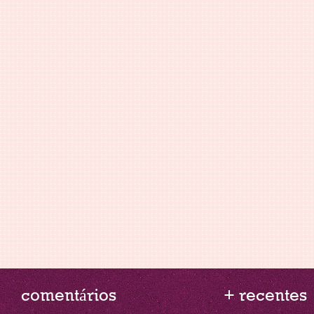
comentários
+ recentes