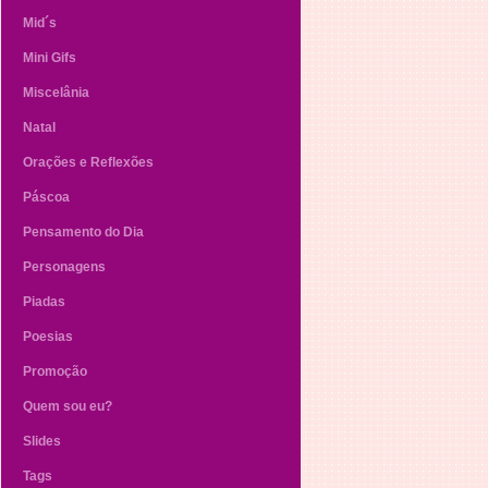
Mid´s
Mini Gifs
Miscelânia
Natal
Orações e Reflexões
Páscoa
Pensamento do Dia
Personagens
Piadas
Poesias
Promoção
Quem sou eu?
Slides
Tags