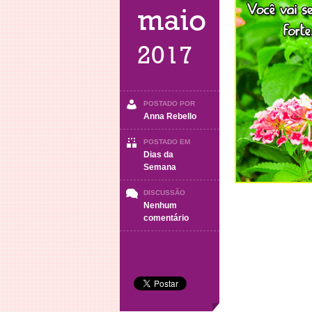
maio
2017
POSTADO POR
Anna Rebello
POSTADO EM
Dias da
Semana
DISCUSSÃO
Nenhum
em
comentário
Sexta-
Feira