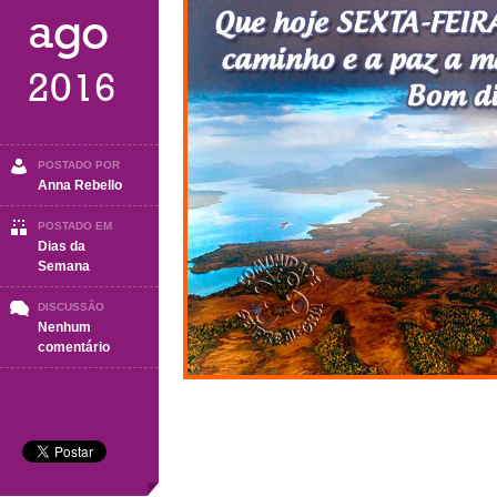
ago
2016
POSTADO POR
Anna Rebello
POSTADO EM
Dias da
Semana
DISCUSSÃO
Nenhum
em
comentário
Sexta-
Feira