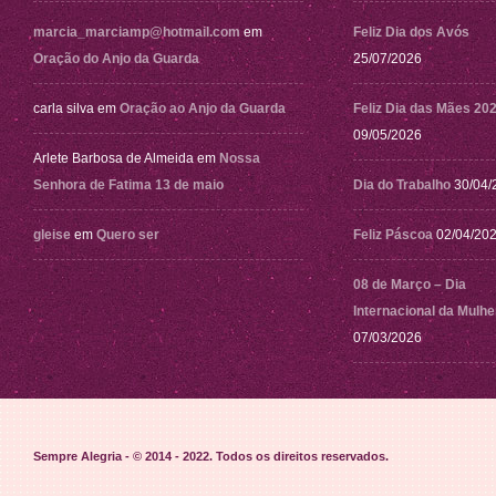
marcia_marciamp@hotmail.com
em
Feliz Dia dos Avós
Oração do Anjo da Guarda
25/07/2026
carla silva
em
Oração ao Anjo da Guarda
Feliz Dia das Mães 20
09/05/2026
Arlete Barbosa de Almeida
em
Nossa
Senhora de Fatima 13 de maio
Dia do Trabalho
30/04/
gleise
em
Quero ser
Feliz Páscoa
02/04/20
08 de Março – Dia
Internacional da Mulhe
07/03/2026
Sempre Alegria - © 2014 - 2022
. Todos os direitos reservados.