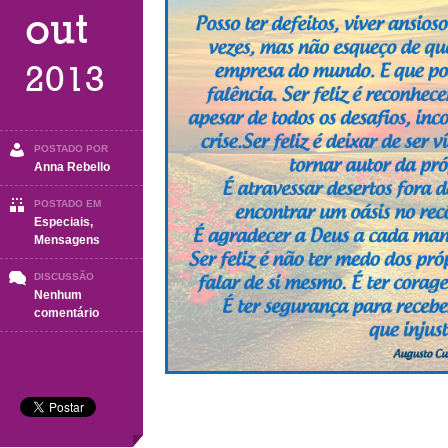
out
2013
POSTADO POR
Anna Rebello
POSTADO EM
Especiais
,
Mensagens
DISCUSSÃO
Nenhum
em
comentário
Ser
Feliz