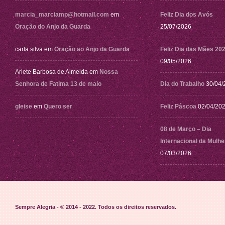
marcia_marciamp@hotmail.com
em
Feliz Dia dos Avós
Oração do Anjo da Guarda
25/07/2026
carla silva
em
Oração ao Anjo da Guarda
Feliz Dia das Mães 20
09/05/2026
Arlete Barbosa de Almeida
em
Nossa
Senhora de Fatima 13 de maio
Dia do Trabalho
30/04/
gleise
em
Quero ser
Feliz Páscoa
02/04/20
08 de Março – Dia
Internacional da Mulhe
07/03/2026
Sempre Alegria - © 2014 - 2022
. Todos os direitos reservados.