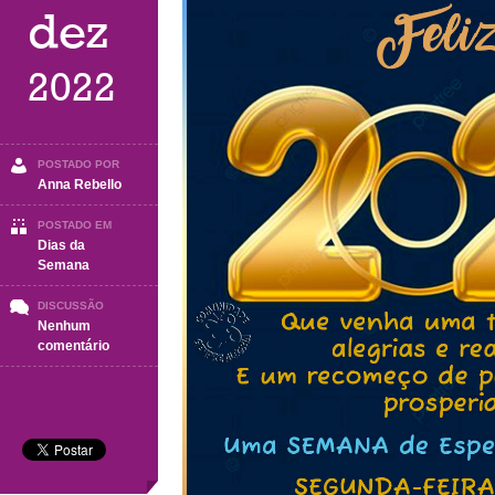
dez
2022
POSTADO POR
Anna Rebello
POSTADO EM
Dias da
Semana
DISCUSSÃO
Nenhum
em
comentário
SEGUNDA-
FEIRA