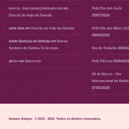
marcia_marciamp@hotmail.com
em
Feliz Dia dos Avós
Oração do Anjo da Guarda
25/07/2026
carla silva
em
Oração ao Anjo da Guarda
Feliz Dia das Mães 20
09/05/2026
Arlete Barbosa de Almeida
em
Nossa
Senhora de Fatima 13 de maio
Dia do Trabalho
30/04/
gleise
em
Quero ser
Feliz Páscoa
02/04/20
08 de Março – Dia
Internacional da Mulhe
07/03/2026
Sempre Alegria - © 2014 - 2022
. Todos os direitos reservados.