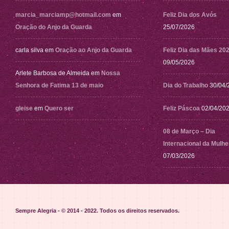
marcia_marciamp@hotmail.com
em
Feliz Dia dos Avós
Oração do Anjo da Guarda
25/07/2026
carla silva
em
Oração ao Anjo da Guarda
Feliz Dia das Mães 20
09/05/2026
Arlete Barbosa de Almeida
em
Nossa
Senhora de Fatima 13 de maio
Dia do Trabalho
30/04/
gleise
em
Quero ser
Feliz Páscoa
02/04/20
08 de Março – Dia
Internacional da Mulhe
07/03/2026
Sempre Alegria - © 2014 - 2022
. Todos os direitos reservados.