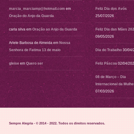
marcia_marciamp@hotmail.com
em
Feliz Dia dos Avós
Oração do Anjo da Guarda
25/07/2026
carla silva
em
Oração ao Anjo da Guarda
Feliz Dia das Mães 20
09/05/2026
Arlete Barbosa de Almeida
em
Nossa
Senhora de Fatima 13 de maio
Dia do Trabalho
30/04/
gleise
em
Quero ser
Feliz Páscoa
02/04/20
08 de Março – Dia
Internacional da Mulhe
07/03/2026
Sempre Alegria - © 2014 - 2022
. Todos os direitos reservados.