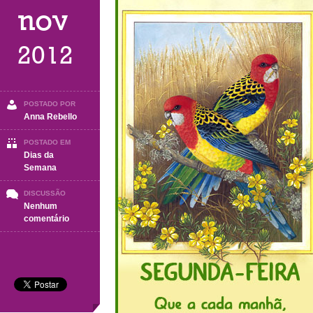
nov
2012
POSTADO POR
Anna Rebello
POSTADO EM
Dias da
Semana
DISCUSSÃO
Nenhum
em
comentário
Segunda-
Feira