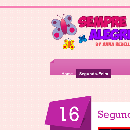
Home
Segunda-Feira
16
Segun