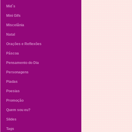
Mid´s
Mini Gifs
Miscelânia
Natal
Orações e Reflexões
Páscoa
Pensamento do Dia
Personagens
Piadas
Poesias
Promoção
Quem sou eu?
Slides
Tags