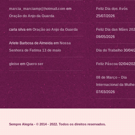
marcia_marciamp@hotmail.com
em
Feliz Dia dos Avós
Oração do Anjo da Guarda
25/07/2026
carla silva
em
Oração ao Anjo da Guarda
Feliz Dia das Mães 20
09/05/2026
Arlete Barbosa de Almeida
em
Nossa
Senhora de Fatima 13 de maio
Dia do Trabalho
30/04/
gleise
em
Quero ser
Feliz Páscoa
02/04/20
08 de Março – Dia
Internacional da Mulhe
07/03/2026
Sempre Alegria - © 2014 - 2022
. Todos os direitos reservados.