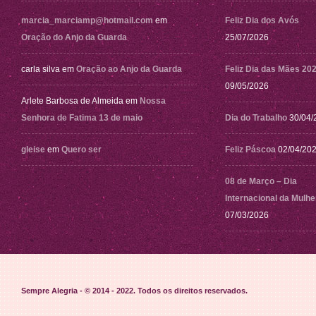
marcia_marciamp@hotmail.com
em
Feliz Dia dos Avós
Oração do Anjo da Guarda
25/07/2026
carla silva
em
Oração ao Anjo da Guarda
Feliz Dia das Mães 20
09/05/2026
Arlete Barbosa de Almeida
em
Nossa
Senhora de Fatima 13 de maio
Dia do Trabalho
30/04/
gleise
em
Quero ser
Feliz Páscoa
02/04/20
08 de Março – Dia
Internacional da Mulhe
07/03/2026
Sempre Alegria - © 2014 - 2022
. Todos os direitos reservados.