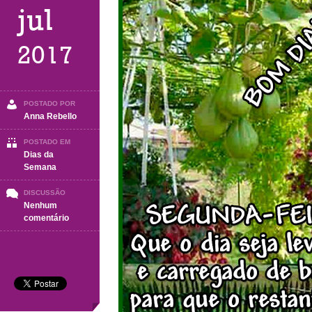
jul
2017
POSTADO POR
Anna Rebello
POSTADO EM
Dias da
Semana
DISCUSSÃO
Nenhum
em
comentário
Segunda-
Feira