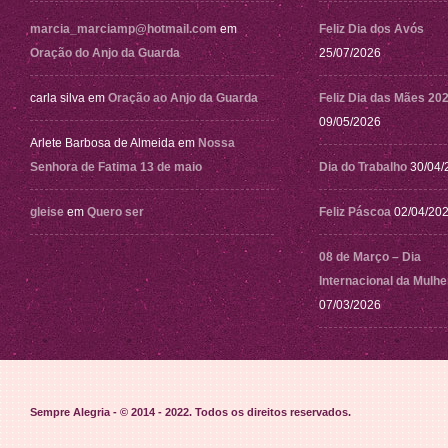
marcia_marciamp@hotmail.com
em
Feliz Dia dos Avós
Oração do Anjo da Guarda
25/07/2026
carla silva
em
Oração ao Anjo da Guarda
Feliz Dia das Mães 20
09/05/2026
Arlete Barbosa de Almeida
em
Nossa
Senhora de Fatima 13 de maio
Dia do Trabalho
30/04/
gleise
em
Quero ser
Feliz Páscoa
02/04/20
08 de Março – Dia
Internacional da Mulhe
07/03/2026
Sempre Alegria - © 2014 - 2022
. Todos os direitos reservados.