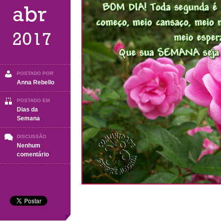
abr
2017
POSTADO POR
Anna Rebello
POSTADO EM
Dias da
Semana
DISCUSSÃO
Nenhum
em
comentário
Segunda-
Feira