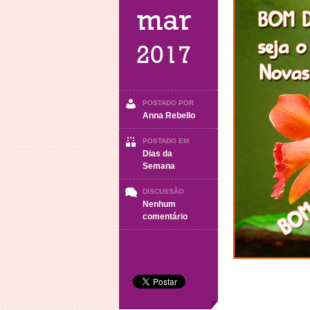
mar
2017
POSTADO POR
Anna Rebello
POSTADO EM
Dias da
Semana
DISCUSSÃO
Nenhum
em
comentário
Segunda-
Feira