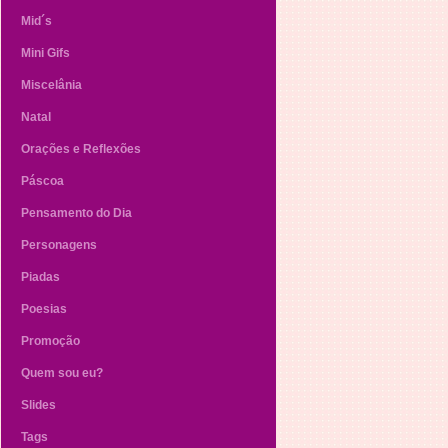
Mid´s
Mini Gifs
Miscelânia
Natal
Orações e Reflexões
Páscoa
Pensamento do Dia
Personagens
Piadas
Poesias
Promoção
Quem sou eu?
Slides
Tags