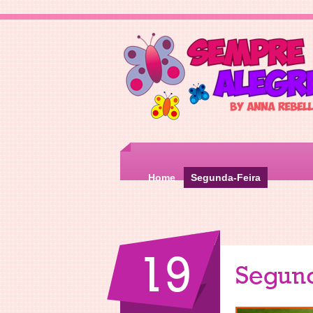
Home
Segunda-Feira
19
Segun