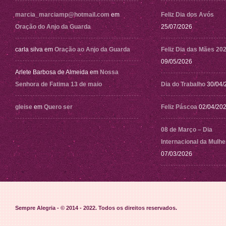
marcia_marciamp@hotmail.com
em
Feliz Dia dos Avós
Oração do Anjo da Guarda
25/07/2026
carla silva
em
Oração ao Anjo da Guarda
Feliz Dia das Mães 20
09/05/2026
Arlete Barbosa de Almeida
em
Nossa
Senhora de Fatima 13 de maio
Dia do Trabalho
30/04/
gleise
em
Quero ser
Feliz Páscoa
02/04/20
08 de Março – Dia
Internacional da Mulhe
07/03/2026
Sempre Alegria - © 2014 - 2022
. Todos os direitos reservados.