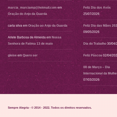
marcia_marciamp@hotmail.com
em
Feliz Dia dos Avós
Oração do Anjo da Guarda
25/07/2026
carla silva
em
Oração ao Anjo da Guarda
Feliz Dia das Mães 20
09/05/2026
Arlete Barbosa de Almeida
em
Nossa
Senhora de Fatima 13 de maio
Dia do Trabalho
30/04/
gleise
em
Quero ser
Feliz Páscoa
02/04/20
08 de Março – Dia
Internacional da Mulhe
07/03/2026
Sempre Alegria - © 2014 - 2022
. Todos os direitos reservados.