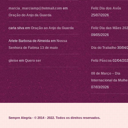
marcia_marciamp@hotmail.com
em
Feliz Dia dos Avós
Oração do Anjo da Guarda
25/07/2026
carla silva
em
Oração ao Anjo da Guarda
Feliz Dia das Mães 20
09/05/2026
Arlete Barbosa de Almeida
em
Nossa
Senhora de Fatima 13 de maio
Dia do Trabalho
30/04/
gleise
em
Quero ser
Feliz Páscoa
02/04/20
08 de Março – Dia
Internacional da Mulhe
07/03/2026
Sempre Alegria - © 2014 - 2022
. Todos os direitos reservados.