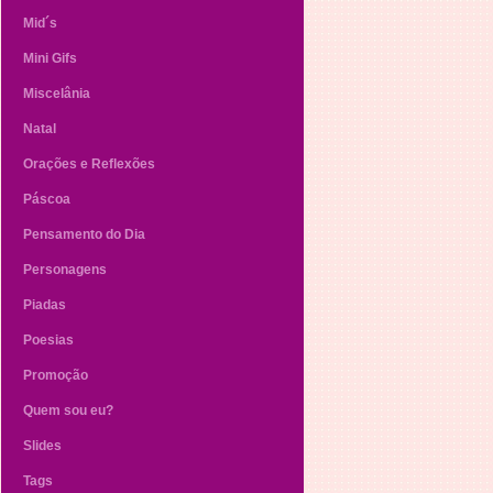
Mid´s
Mini Gifs
Miscelânia
Natal
Orações e Reflexões
Páscoa
Pensamento do Dia
Personagens
Piadas
Poesias
Promoção
Quem sou eu?
Slides
Tags