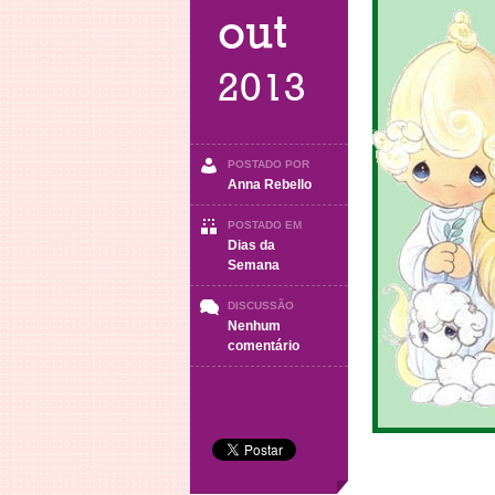
out
2013
POSTADO POR
Anna Rebello
POSTADO EM
Dias da
Semana
DISCUSSÃO
Nenhum
em
comentário
Sábado