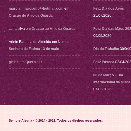
marcia_marciamp@hotmail.com
em
Feliz Dia dos Avós
Oração do Anjo da Guarda
25/07/2026
carla silva
em
Oração ao Anjo da Guarda
Feliz Dia das Mães 20
09/05/2026
Arlete Barbosa de Almeida
em
Nossa
Senhora de Fatima 13 de maio
Dia do Trabalho
30/04/
gleise
em
Quero ser
Feliz Páscoa
02/04/20
08 de Março – Dia
Internacional da Mulhe
07/03/2026
Sempre Alegria - © 2014 - 2022
. Todos os direitos reservados.