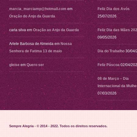
marcia_marciamp@hotmail.com
em
Feliz Dia dos Avós
Oração do Anjo da Guarda
25/07/2026
carla silva
em
Oração ao Anjo da Guarda
Feliz Dia das Mães 20
09/05/2026
Arlete Barbosa de Almeida
em
Nossa
Senhora de Fatima 13 de maio
Dia do Trabalho
30/04/
gleise
em
Quero ser
Feliz Páscoa
02/04/20
08 de Março – Dia
Internacional da Mulhe
07/03/2026
Sempre Alegria - © 2014 - 2022
. Todos os direitos reservados.