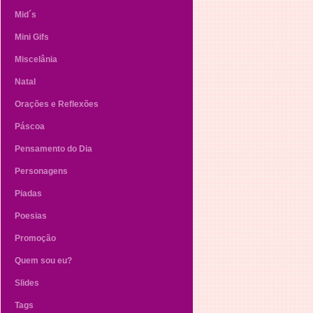
Mid´s
Mini Gifs
Miscelânia
Natal
Orações e Reflexões
Páscoa
Pensamento do Dia
Personagens
Piadas
Poesias
Promoção
Quem sou eu?
Slides
Tags