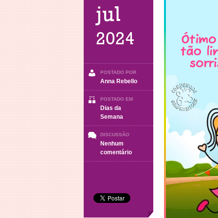
jul
2024
POSTADO POR
Anna Rebello
POSTADO EM
Dias da
Semana
DISCUSSÃO
Nenhum
em
comentário
SÁBADO