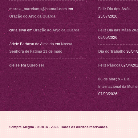
marcia_marciamp@hotmail.com
em
Feliz Dia dos Avós
Oração do Anjo da Guarda
25/07/2026
carla silva
em
Oração ao Anjo da Guarda
Feliz Dia das Mães 20
09/05/2026
Arlete Barbosa de Almeida
em
Nossa
Senhora de Fatima 13 de maio
Dia do Trabalho
30/04/
gleise
em
Quero ser
Feliz Páscoa
02/04/20
08 de Março – Dia
Internacional da Mulhe
07/03/2026
Sempre Alegria - © 2014 - 2022
. Todos os direitos reservados.