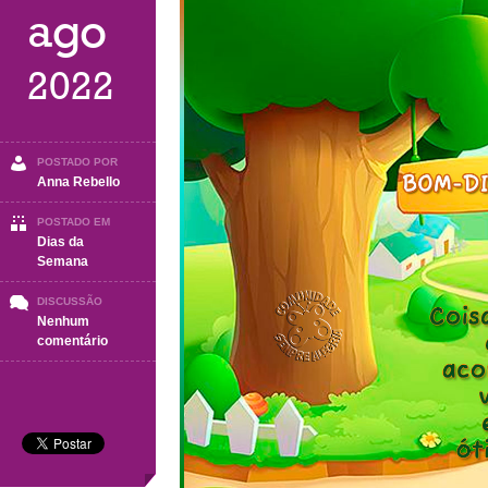
ago
2022
POSTADO POR
Anna Rebello
POSTADO EM
Dias da
Semana
DISCUSSÃO
Nenhum
em
comentário
SÁBADO