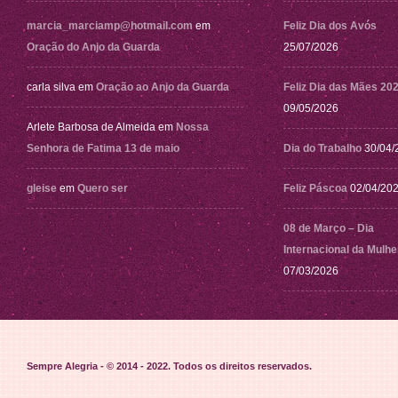
marcia_marciamp@hotmail.com
em
Feliz Dia dos Avós
Oração do Anjo da Guarda
25/07/2026
carla silva
em
Oração ao Anjo da Guarda
Feliz Dia das Mães 20
09/05/2026
Arlete Barbosa de Almeida
em
Nossa
Senhora de Fatima 13 de maio
Dia do Trabalho
30/04/
gleise
em
Quero ser
Feliz Páscoa
02/04/20
08 de Março – Dia
Internacional da Mulhe
07/03/2026
Sempre Alegria - © 2014 - 2022
. Todos os direitos reservados.